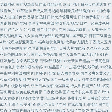
在线观看网址 福利电影偶偶 四虎永久蜜 91视屏观看 成人品人妻久久 后入巨
免费网站
国产视频高清在线
精品香蕉
求a片网址
麻豆tv在线观看
在
线撸丝片
91草碰
国产成人激情视频
黑料吃瓜精品偷拍
91大神合集
乳白虎91 人操人操人妻 变态另类3 久久微拍网 婷婷五月花成人 www亚洲 激
成人拍拍拍免费
香港伦理剧
日韩大片观看网址
日韩免费电影
91羞
羞视频
国产网站
青草全福视在线
性导航影视AV
日本一级在线视频
情综合绯色 人人艹欧美 午夜波多解衣 97超碰超碰 豆花影院色 欧韩成人操
国产好片浮力
91久操
国产精品成人在线
精品免费看
人人看操碰
午
夜伦理电影网
久久国自产拍精品
高清乱码0
国产欧美
日韩三级黄色
丝袜脚网址 91V精品 超碰日韩人妻在线 黄色一片 欧洲久久网 91网站免费入
A片
伦理电影亚洲国产
福利姬黄色网址
欧美伊人影院
丁香成人五月
花
黄色网网址女
久草视频最新网址
日韩大片在线看
久久亚洲人成
口 日本成人三级 超碰人人摸 91超碰网址 午夜电影你懂的 丁香五月花福利
亚州色图乱伦小说
国产va免费观看
国产人妖第二
成人影片h
91色
婷婷瑟色
东京热狠狠草
日韩精品观看
91最新国产精品
一级黄色网
欧美性爱tv 超碰久久夜夜 日韩3级影片中文 97色色网 激情肏屄一三四区 五
91色色人妻
都市激情婷婷
91精品国产91
云涩福利在线导航
91视色
午夜福利在线网站
91直播
91处女
伊人网青青草
国产又爽又黄又无
月激情综合基地 91传媒在线播放 www人妻人操 国产欧美日韩论坛 91偷拍网
久草福利资源网
东方成人在线
国产一级免费大片
成年免费视频网站
国产在线播放网站
亚洲日本视频
淫淫网网
成人影视国产在线
深夜
123 麻豆ddys 伊人老司机大香蕉 国产91足交视频 伊人网综合楼 超碰社区自
福利网址
欧美在线免费看
日夜夜欧美
国产大片中文字幕
国产片91
操久婷婷
91视频你懂得
黄色三级片毛片
免费电影片
日韩欧美爱爱
拍 欧美成人六 亚洲三极 超碰成人人爽 欧美性感AA视频 91国内产大香蕉 国
成人亚洲区
欧美性16
成人色情黄片在线
在线观看亚洲精品
国产热
综合
久草网视频在线看
午夜精品网影院
伦理片完整版
黄视网站在