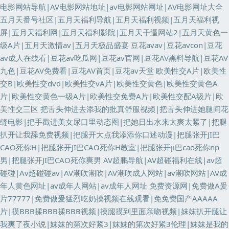
电影网站导航|AV电影网站地址|av电影网站网址|AV电影网址大全
五月天番号社区|五月天福利导航|五月天福利视频|五月天福利视
屏|五月天福利网|五月天福利影院|五月天干逼网站2|五月天黄色一
级A片|五月天激情av|五月天极品盛宴
豆花avav|豆花avcon|豆花
av成人在线看|豆花av吃瓜网|豆花av官网|豆花AV黑料导航|豆花AV
九色|豆花AV免费看|豆花AV首页|豆花av天堂
欧美性交A片|欧美性
交B|欧美性交dvd|欧美性交vA片|欧美性交黄色|欧美性交黄色A
片|欧美性交黄色一级A片|欧美性交免费A片|欧美性交配A级片|欧
美性交三区
把舌头伸进去添我的批真舒服视频|把舌头伸进她腿间花
缝电影|把手戳进美女尿口里动态图|把她日出水来太爽太紧了|把腿
扒开让我舔免费视频|把腿开大点我添添你口述动漫|把腿张开JI巴
CAO死你H|把腿张开JI巴CAO死你H教室|把腿张开ji巴cao死你np
男|把腿张开JI巴CAO死你爽男
AV超鹏导航|AV超碰福利在线|av超
碰碰|Av超碰碰av|AV潮吹潮吹|AV潮吹成人网站|av潮吹网站|AV成
年人黄色网址|av成年人网站|av成年人网址
免费资源网|免费做A爰
片77777|免费做爰猛烈吃奶摸视频在线观看|免免费国产AAAAA
片|摸BBB揉BBB揉BBB视频|摸腿摸到里面亲吻视频|妺妺扒开腿让
我爽了夜小说|妺妺的第次好紧3|妺妺的第次好紧3伦理|妺妺是我的