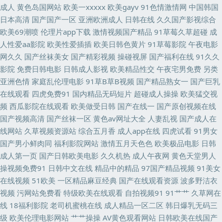
色色首页 美女网站色18禁 日本一本免费观看 91草视频 另类激情 a片在线网
成人
黄色岛国网站
欧美一xxxxx
欧美gayv
91色情激情网
中国韩国
日本高清
国产国产一区
亚洲欧洲成人
日韩在线
久久国产影视综合
站 国产精品八戒碰 久久嫩草免费看 人妻乱艹艹 豆花AV在视 久草视频在线毛
欧美69潮喷
伦理片app下载
激情视频国产精品
91草莓久草超碰
成
人性爱aa影院
欧美性爱插插
欧美日韩色黄片
91草莓影院
午夜电影
片 日本高潮视频 91黑科福利视频 AV在线不卡播放 成人午夜福利影院 国产
网久久
国产丝袜美女
国产精彩视频
操碰视屏
国产福利在线
91久久
影院
免费日韩电影
日韩成人影视
欧美精品性交
午夜宅男免费
另类
精品天天 欧美精品一级片 婷婷综合伊人一区 午夜影院9970 影音先锋白嫩丰
亚洲色情
家庭乱伦理电影
91草B草B视频
国产精品熟女一
国产巨乳
在线观看
四虎免费91
国内精品无码短片
超碰成人操操
欧美猛交视
腴 大香蕉伊人粉红 久草主页 欧美韩日性爱炮图 熟妇一区二区 超碰97欧美
频
西瓜影院在线观看
欧美做受日韩
国产在线一
国产原创视频在线
国产视频高清
国产丝袜一区
黄色av网址大全
人妻乱视
国产成人在
日韩激情导航 自拍超碰人 91视频97 肏屄视频在线看 精東视频 人碰人操人碰
线网站
久草视频资源站
综合五月香
成人app在线
四虎试看
91男女
国产男小鲜肉同
福利影院网站
激情五月天色色
欧美极品电影
日韩
天天射夜夜操 东方欧美色图 日韩av社区 午夜插插 操射人妖Ts 九一人人干 天
成人第一页
国产日韩欧美电影
久久机热
成人午夜网
黄色天堂男人
操视频免费91
日韩中文在线
精品中的精品
97国产精品视频
91美女
天干夜夜肏 亚洲中文乱轮 99超碰人 东京热色图片网 日本网站www 超碰福
在线视频
51欧美
一区精品麻豆经典
国产在线观看资源
波多野洁衣
视频
污网站免费看
特级欧美在线观看
自拍视频91
91艹艹
久草网在
利社 国产人妖伪娘 欧州A片 91網站 日韩啪啪网址 91n免费在线 ts做爱 国产
线
18福利影院
老司机蜜桃在线
成人精品一区二区
韩日爆乳无码三
级
欧美伦理电影网站
艹艹操操
AV黄色观看网站
日韩欧美在线国产