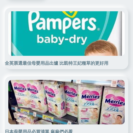
全英票選最佳母嬰用品出爐 比凱特王妃種草的更好用
日本母嬰用品必買清單 麻麻們必看