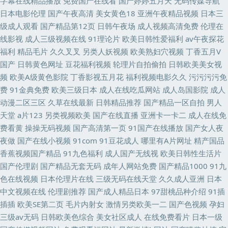
字幕在线精品播放
免费国产在线看
国产婷婷五月天
无码传媒导航
日本电影伦理
国产午夜高清
美女黄色18
亚洲午夜精品视频
日本三
级成人观看
国产精品第12页
日韩午夜场
成人视频高清免费
伦理在
线影视
成人三级视频在线
91理论片
欧美日韩性爱福利
av午夜探花
福利
精品毛片
久久叉叉
另类人妖视频
欧美熟妇穴视频
丁香五月V
国产
日韩黄色网址
豆花福利视频
轮理片自拍偷拍
日韩欧美美女视
频
欧美A级黄色影院
丁香影视五月花
福利视频电影久久
污污污污免
费
91金典免费
欧美三级日本
成人在线吃瓜网站
成人岛国影院
成人
动漫二区三区
久草在线最新
日韩精品推荐
国产精品一区自拍
男人
天堂
a片123
另类视频欧美
国产在线直播
亚洲卡一卡二
成人在线免
费看黄
操操无码视频
国产高清第一页
91国产在线播放
国产女人夜
夜做
国产在线小视频
91com
91豆花成人
哪里有A片网址
精产国品
香蕉视频国产精品
91九色福利
成人国产无线视
欧美日韩性生活片
国产伦理剧
国产精品无套无码
成年人网站免费
国产精品1000
91九
色在线视频
日本伦理片在线
三级无码在线天堂
久久成人亚洲
日本
中文视频在线
伦理剧推荐
国产成人精品日本
97甜桃品种介绍
91插
插插
欧美SE第二页
毛片内射女
激情另类欧美一二
国产色视频
孕妇
三级av无码
日韩欧美色综合
美女社区成人
在线免费看片
日本一级