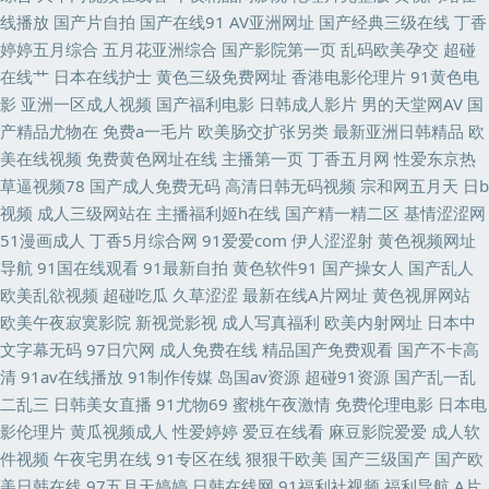
产精品久草 日本三级毛片 51国产精品 福利视频网址导航 五月天韩国不卡
线播放
国产片自拍
国产在线91
AV亚洲网址
国产经典三级在线
丁香
婷婷五月综合
五月花亚洲综合
国产影院第一页
乱码欧美孕交
超碰
avav激情 国产高潮免费 欧一区二区三区 av三级网站 青草网在线 91一区二
在线艹
日本在线护士
黄色三级免费网址
香港电影伦理片
91黄色电
影
亚洲一区成人视频
国产福利电影
日韩成人影片
男的天堂网AV
国
区 丁香影院 日韩TVA级片 91内射在线 国模1024 欧洲肥婆a级网站 中文字幕
产精品尤物在
免费a一毛片
欧美肠交扩张另类
最新亚洲日韩精品
欧
美在线视频
免费黄色网址在线
主播第一页
丁香五月网
性爱东京热
资源站 狠狠撸大香蕉月天 俺也去色色 久久色窝窝 少妇前吃后入 91色导 女
草逼视频78
国产成人免费无码
高清日韩无码视频
宗和网五月天
日b
视频
成人三级网站在
主播福利姬h在线
国产精一精二区
基情涩涩网
同操操 天美麻豆视频天美 91成人版 超碰狠狠 男人色导航 av在线资源 激情
51漫画成人
丁香5月综合网
91爱爱com
伊人涩涩射
黄色视频网址
导航
91国在线观看
91最新自拍
黄色软件91
国产操女人
国产乱人
内射欧美 先锋男人av站 豆花入口 欧美操逼基地国产 AA级黄色网 另类av磁
欧美乱欲视频
超碰吃瓜
久草涩涩
最新在线A片网址
黄色视屏网站
欧美午夜寂寞影院
新视觉影视
成人写真福利
欧美内射网址
日本中
力 天美传媒AV三级 肏屄麻豆 欧美色图欧美 伊人久香蕉 福利在线播放1 综合
文字幕无码
97日穴网
成人免费在线
精品国产免费观看
国产不卡高
清
91av在线播放
91制作传媒
岛国av资源
超碰91资源
国产乱一乱
网97 老湿机成人网站 伊人久久免费 国产精品福利区 美女午夜影院 三级片入
二乱三
日韩美女直播
91尤物69
蜜桃午夜激情
免费伦理电影
日本电
影伦理片
黄瓜视频成人
性爱婷婷
爱豆在线看
麻豆影院爱爱
成人软
口 91h人妻网站 超碰夜夜 五月天色图 国产不卡电影 四虎影院av网站 超碰
件视频
午夜宅男在线
91专区在线
狠狠干欧美
国产三级国产
国产欧
美日韩在线
97五月天婷婷
日韩在线网
91福利社视频
福利导航
A片