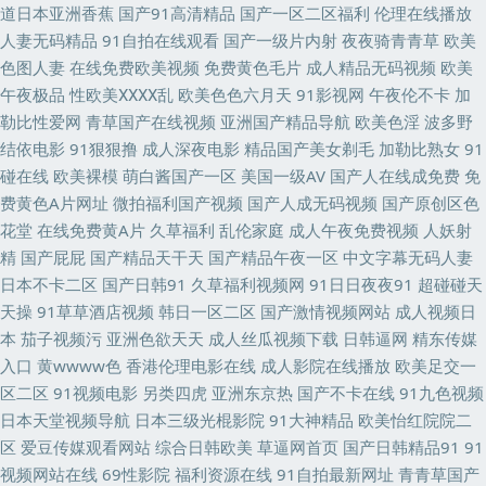
丝袜啪啪啪 91p最新网址 超碰日逼 国产精品永久免费 久艹在线 人妖操女 五
道日本亚洲香蕉
国产91高清精品
国产一区二区福利
伦理在线播放
人妻无码精品
91自拍在线观看
国产一级片内射
夜夜骑青青草
欧美
月素人人妻 91红杏网站 99免费在线视频 www99热官网 六月天AV 成人Av午
色图人妻
在线免费欧美视频
免费黄色毛片
成人精品无码视频
欧美
午夜极品
性欧美ⅩⅩⅩⅩ乱
欧美色色六月天
91影视网
午夜伦不卡
加
夜影视 男人天堂网站 天天干视频网 91夫妻交友视频 成人视频在线导航 久草
勒比性爱网
青草国产在线视频
亚洲国产精品导航
欧美色淫
波多野
结依电影
91狠狠撸
成人深夜电影
精品国产美女剃毛
加勒比熟女
91
视频资源网 日本AV在线直播 91每日更新 啊v在线 成人自拍论坛 无码成人影
碰在线
欧美裸模
萌白酱国产一区
美国一级AV
国产人在线成免费
免
费黄色A片网址
微拍福利国产视频
国产人成无码视频
国产原创区色
音先锋 国产美女被操网站 日本超碰 午夜无码av网站 99超碰人 国产美女自拍
花堂
在线免费黄A片
久草福利
乱伦家庭
成人午夜免费视频
人妖射
精
国产屁屁
国产精品天干天
国产精品午夜一区
中文字幕无码人妻
视频 久久麻豆传媒 探花色色18 91传媒性爱视频 超碰日韩人妻 韩国电影片
日本不卡二区
国产日韩91
久草福利视频网
91日日夜夜91
超碰碰天
天操
91草草酒店视频
韩日一区二区
国产激情视频网站
成人视频日
人人射人人妻 婷婷基地qvod 亚洲人成人网站在 51人人超碰 91九色泉州论坛
本
茄子视频污
亚洲色欲天天
成人丝瓜视频下载
日韩逼网
精东传媒
入口
黄wwww色
香港伦理电影在线
成人影院在线播放
欧美足交一
大香蕉久久丁香 久草涩涩 青娱乐91毛片 午夜福利色片 91超碰在线人人 99
区二区
91视频电影
另类四虎
亚洲东京热
国产不卡在线
91九色视频
日本天堂视频导航
日本三级光棍影院
91大神精品
欧美怡红院院二
这有精品 东京热网页版 精品理论在线 欧美剧免费观看 国产91网站在线 99桃
区
爱豆传媒观看网站
综合日韩欧美
草逼网首页
国产日韩精品91
91
视频网站在线
69性影院
福利资源在线
91自拍最新网址
青青草国产