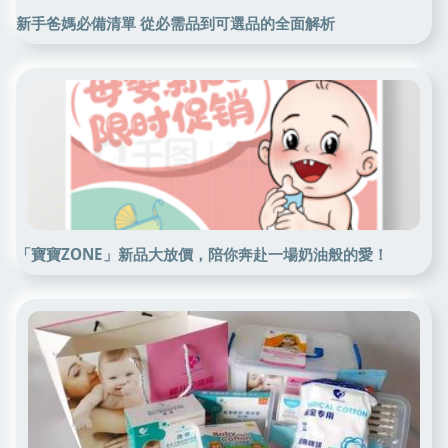
新手爸媽必備清單 從必需品到可選品的全面解析
「寶寶ZONE」新品大放價，陪你奔赴一場奶油般的愛！