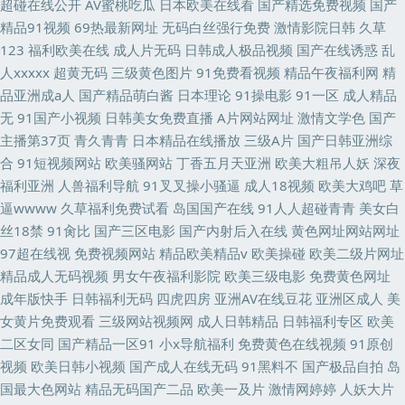
超碰在线公开
AV蜜桃吃瓜
日本欧美在线看
国产精选免费视频
国产
精品91视频
69热最新网址
无码白丝强行免费
激情影院日韩
久草
123
福利欧美在线
成人片无码
日韩成人极品视频
国产在线诱惑
乱
人xxxxx
超黄无码
三级黄色图片
91免费看视频
精品午夜福利网
精
品亚洲成a人
国产精品萌白酱
日本理论
91操电影
91一区
成人精品
无
91国产小视频
日韩美女免费直播
A片网站网址
激情文学色
国产
主播第37页
青久青青
日本精品在线播放
三级A片
国产日韩亚洲综
合
91短视频网站
欧美骚网站
丁香五月天亚洲
欧美大粗吊人妖
深夜
福利亚洲
人兽福利导航
91叉叉操小骚逼
成人18视频
欧美大鸡吧
草
逼wwww
久草福利免费试看
岛国国产在线
91人人超碰青青
美女白
丝18禁
91肏比
国产三区电影
国产内射后入在线
黄色网址网站网址
97超在线视
免费视频网站
精品欧美精品v
欧美操碰
欧美二级片网址
精品成人无码视频
男女午夜福利影院
欧美三级电影
免费黄色网址
成年版快手
日韩福利无码
四虎四房
亚洲AV在线豆花
亚洲区成人
美
女黄片免费观看
三级网站视频网
成人日韩精品
日韩福利专区
欧美
二区女同
国产精品一区91
小x导航福利
免费黄色在线视频
91原创
视频
欧美日韩小视频
国产成人在线无码
91黑料不
国产极品自拍
岛
国最大色网站
精品无码国产二品
欧美一及片
激情网婷婷
人妖大片