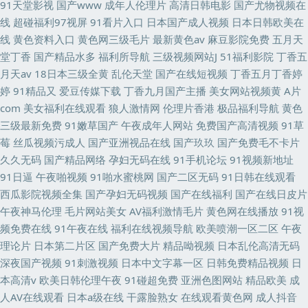
91天堂影视
国产www
成年人伦理片
高清日韩电影
国产尤物视频在
线
超碰福利97视屏
91看片入口
日本国产成人视频
日本日韩欧美在
线
黄色资料入口
黄色网三级毛片
最新黄色av
麻豆影院免费
五月天
堂丁香
国产精品水多
福利所导航
三级视频网站J
51福利影院
丁香五
月天av
18日本三级全黄
乱伦天堂
国产在线短视频
丁香五月丁香婷
婷
91精品又
爱豆传媒下载
丁香九月国产主播
美女网站视频黄
A片
com
美女福利在线观看
狼人激情网
伦理片香港
极品福利导航
黄色
三级最新免费
91嫩草国产
午夜成年人网站
免费国产高清视频
91草
莓
丝瓜视频污成人
国产亚洲视品在线
国产玖玖
国产免费毛不卡片
久久无码
国产精品网络
孕妇无码在线
91手机论坛
91视频新地址
91日逼
午夜啪视频
91啪水蜜桃网
国产二区无码
91日韩在线观看
西瓜影院视频全集
国产孕妇无码视频
国产在线福利
国产在线日皮片
午夜神马伦理
毛片网站美女
AV福利激情毛片
黄色网在线播放
91视
频免费在线
91午夜在线
福利在线视频导航
欧美喷潮一区二区
午夜
理论片
日本第二片区
国产免费大片
精品呦视频
日本乱伦高清无码
深夜国产视频
91刺激视频
日本中文字幕一区
日韩免费精品视频
日
本高清v
欧美日韩伦理午夜
91碰超免费
亚洲色图网站
精品欧美
成
人AV在线观看
日本a级在线
干露脸熟女
在线观看黄色网
成人抖音