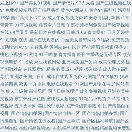
爰上碰91
国产美女91视频
国产情侣片
97人人看
国产三级视频在线
91免费视频精品
国产精品另类
黄色AV网站人
黄色91福利社
污网址
18禁
国产高清不卡二区
成人午夜视频免费
欧美激情福利网
国产青
青青草
91草逼视频
免费看片日韩
午夜视频福利免费
国产嫩草视频
在线
69叉叉叉
最新日本在线视频
日韩成人a
青青操91
五月天婷婷
91短视频在线
国产在线观看的
白丝美女自慰网站
91福利免费视频
加勒比91AV
91在线观看
黄网站av在线
国产视频
狠狠擼狠狠擼
91
桃色小视频
91激情
91干啪啪
青青操青青干
主播诱惑无码专区
欧美
视频电影
91播放
麻豆桃色网站
亚洲欧美国产另类
欧美伦理另类
国
产刺激对白
在线观看91精品
欧美成年视频
操碰操揉
成人微拍福利
导航
亚洲欧美国产日韩
成年在线观看免费
岛国精品在线播放
狠狠
撸第四色
欧美一页
女同电影在线观看
91网国产尤物在
毛片网站黄
色
狼人三级片
高清男同
国产日韩伦理淫
成年免费视频
亚洲欧美中
文视频
东京热亚洲色图
蜜桃成人超碰网
91精品小视频
久草福利免
费视影
五月天堂网
美国伦理电影
国产情侣真实露脸|国产情侣自拍
视屏|国产情侣自拍网|国产情侣自拍一区|国产情侣自拍在线|国产
情趣自拍|国产情色在线收看|国产区导航|国产区福利导航|国产区
福利在线
在线精品视频99|在线精品视频播放|在线精品视频免费观