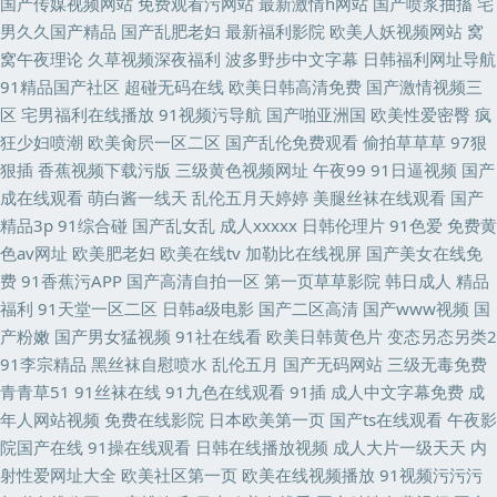
国产传媒视频网站
免费观看污网站
最新激情h网站
国产喷浆抽搐
宅
男久久国产精品
国产乱肥老妇
最新福利影院
欧美人妖视频网站
窝
窝午夜理论
久草视频深夜福利
波多野步中文字幕
日韩福利网址导航
91精品国产社区
超碰无码在线
欧美日韩高清免费
国产激情视频三
区
宅男福利在线播放
91视频污导航
国产啪亚洲国
欧美性爱密臀
疯
狂少妇喷潮
欧美肏屄一区二区
国产乱伦免费观看
偷拍草草草
97狠
狠插
香蕉视频下载污版
三级黄色视频网址
午夜99
91日逼视频
国产
成在线观看
萌白酱一线天
乱伦五月天婷婷
美腿丝袜在线观看
国产
精品3p
91综合碰
国产乱女乱
成人xxxxx
日韩伦理片
91色爱
免费黄
色av网址
欧美肥老妇
欧美在线tv
加勒比在线视屏
国产美女在线免
费
91香蕉污APP
国产高清自拍一区
第一页草草影院
韩日成人
精品
福利
91天堂一区二区
日韩a级电影
国产二区高清
国产www视频
国
产粉嫩
国产男女猛视频
91社在线看
欧美日韩黄色片
变态另态另类2
91李宗精品
黑丝袜自慰喷水
乱伦五月
国产无码网站
三级无毒免费
青青草51
91丝袜在线
91九色在线观看
91插
成人中文字幕免费
成
年人网站视频
免费在线影院
日本欧美第一页
国产ts在线观看
午夜影
院国产在线
91操在线观看
日韩在线播放视频
成人大片一级天天
内
射性爱网址大全
欧美社区第一页
欧美在线视频播放
91视频污污污