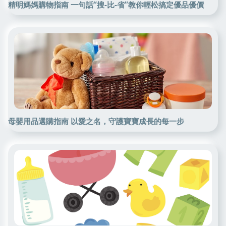
精明媽媽購物指南 一句話“搜-比-省”教你輕松搞定優品優價
母嬰用品選購指南 以愛之名，守護寶寶成長的每一步