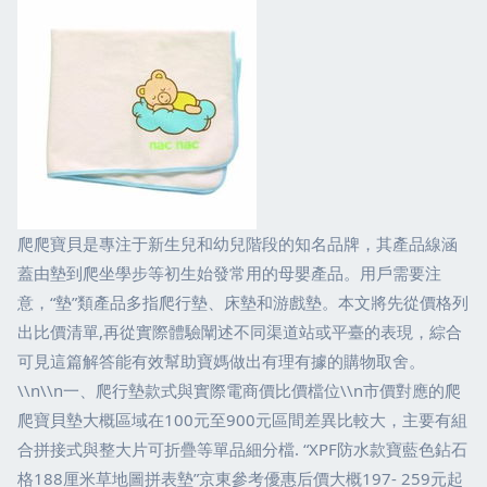
爬爬寶貝是專注于新生兒和幼兒階段的知名品牌，其產品線涵
蓋由墊到爬坐學步等初生始發常用的母嬰產品。用戶需要注
意，“墊”類產品多指爬行墊、床墊和游戲墊。本文將先從價格列
出比價清單,再從實際體驗闡述不同渠道站或平臺的表現，綜合
可見這篇解答能有效幫助寶媽做出有理有據的購物取舍。
\\n\\n一、爬行墊款式與實際電商價比價檔位\\n市價對應的爬
爬寶貝墊大概區域在100元至900元區間差異比較大，主要有組
合拼接式與整大片可折疊等單品細分檔. “XPF防水款寶藍色鉆石
格188厘米草地圖拼表墊”京東參考優惠后價大概197- 259元起