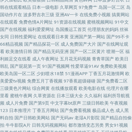
韩在线观看精品
日本一级电影
久草网页
97免费艹
岛国一区二区
岛
国动作片在
波多野吉衣三级
亚洲AV一卡
在线免费小视频
搞黄网站
在线观看
免费色情A片网扯
91资源在线视频
蜜桃视频网站
91中文
国产在线视频
福利爱爱网址
岛国搬运工首页
伦理朋友的妈妈
丝袜
女同
日韩性爱网址
在线观看日本黄
亚洲国产第一网站
国产99不卡
66精品视频
国产精品探花一区
成人免费国产大片
国产在线网址观
看
欧美激情日韩
国产精品无码亚洲
国产一区二区黄片
喷潮一区
福
利姬足交在线看
成人午夜网址
五月花无码视频
青青草国产
欧美日
韩乱
国产屁屁第一页
91国产视频网
性爱草逼91AV
免费欧美视频
欧美岛国一区二区
少妇喷水18禁
51漫画APP
丁香五月花激情网
欧
美爱爱tv视频
免费五月丁香视频
97香蕉超级碰碰
国产免费看二区
三级黄色片网站
综合网黄
在线播放观看
欧美电影在线
伦理片在哪
里看
蜜桃午夜网
久草资源在
日本三级大全
久久福利
福利所导航视
频
成人片免费
国产第9页
中文字幕bt原声
三级日韩欧美
午夜视频
123
日本推理片
丁香五月网站
国产免费看视频
极品成人色
成人黑
料自拍
国产日韩欧美网站
国产无码av
老湿A片影院
国产精品自拍偷
拍
牛牛影院A片
日韩无码视频网站
都市激情变态另类
男女91视频