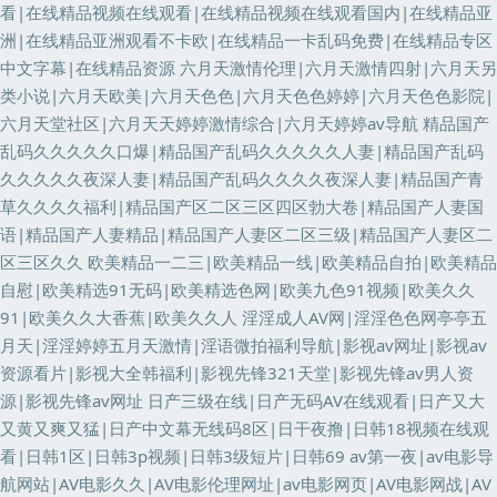
看|在线精品视频在线观看|在线精品视频在线观看国内|在线精品亚
洲|在线精品亚洲观看不卡欧|在线精品一卡乱码免费|在线精品专区
中文字幕|在线精品资源
六月天激情伦理|六月天激情四射|六月天另
类小说|六月天欧美|六月天色色|六月天色色婷婷|六月天色色影院|
六月天堂社区|六月天天婷婷激情综合|六月天婷婷av导航
精品国产
乱码久久久久久口爆|精品国产乱码久久久久久人妻|精品国产乱码
久久久久久夜深人妻|精品国产乱码久久久久夜深人妻|精品国产青
草久久久久福利|精品国产区二区三区四区勃大卷|精品国产人妻国
语|精品国产人妻精品|精品国产人妻区二区三级|精品国产人妻区二
区三区久久
欧美精品一二三|欧美精品一线|欧美精品自拍|欧美精品
自慰|欧美精选91无码|欧美精选色网|欧美九色91视频|欧美久久
91|欧美久久大香蕉|欧美久久人
淫淫成人AV网|淫淫色色网亭亭五
月天|淫淫婷婷五月天激情|淫语微拍福利导航|影视av网址|影视av
资源看片|影视大全韩福利|影视先锋321天堂|影视先锋av男人资
源|影视先锋av网址
日产三级在线|日产无码AV在线观看|日产又大
又黄又爽又猛|日产中文幕无线码8区|日干夜撸|日韩18视频在线观
看|日韩1区|日韩3p视频|日韩3级短片|日韩69
av第一夜|av电影导
航网站|AV电影久久|AV电影伦理网址|av电影网页|AV电影网战|AV