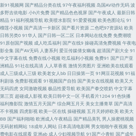
精福利 殴美性生话 91视额 东京热自慰自行车 极品视频久久青草 日韩无人区
新91视频网
国产精品分类在线
97午夜福利视频
岛国AV动作无码
波
多野吉依电影
小h片免费
国产精品色色视屏
国产午夜成人
最新日韩
电影 成人a在线网观看 老湿机app 五月花无码 av导航网站 东京热一二三 欧
精品
91福利视频导航
欧美喷水影院
91爱爱视频
欧美色图论坛
91
榴莲小视频
国产高清一卡新区
国产看片资源
二色吧97资源站
欧美
美色五区 在线看av网址 99热这里只 国产推油在线观看 欧美少女性性交 三级
日韩另类0
91华人
国产日韩一区二区
日本网站在线免费
免费潮喷
91原创国产视频
成人吃瓜福利
国产在线9
操碰高清免费视频
午夜电
视频网站 亚洲欧美日韩簧片 欧美人妻自慰 97福利超碰在线 欧美操日本日本
影全集
国产AV无码
人妻系列
爱豆传媒倩女幽魂
超清国产剧大全
91
中文字幕在线
免费在线小视频
吃瓜福利小视频
免费91
国产日产亚
激情文学亚洲 AV福利在线播放 福利所av 男同肛交免费视频 日本三级网站 伊
洲精品
91社在线高清
人人草香蕉
激情另类图片
亚洲欧美在线观看
成人三级成人三级
欧美老女人bb
日日操第一页
91网豆花视频
91福
人干大香蕉 97在线视频 麻豆果冻大香蕉 亚洲色情小说网 肏逼123 九一一区
利剧场
免费影视观看
91视频国产自拍
国产美女在线视频
欧美又大
无码四虎
女同激吻视频
极品性爱导航
欧美国产拳交喷奶
中文字幕
二区 人妻久久精品成人 五月花AV在线 99h片 福利社之免费区 激情欧美亚 美
第三页
超碰成人影视
欧美日韩中文一区
手机看片1204
91色快播
福利撸影院
激情五月天国产
综合网五月天
美女主播青草
国产高清
女黄色网 五月停停影院 国产白丝自慰91 人人97 五月涩婷婷 av米奇影音 久
不卡视频
四虎影视
欧美一区在线
操碰视频
五月天婷婷欧美
欧美大
BB
国产福利啪啪
欧洲成人午夜精品
国产精品美乳
男人操蜜桃视频
久91视频 日韩欧美自拍 五月天二区 91极速版在线看 欧洲三级网站在线 91
无码射精网站
18成年人网站
日本高清电影网
男女啪啪午夜视频
免
费电影在线观看
亚洲ab
成人少妇视频导航
91国产小青蛙
国产成年