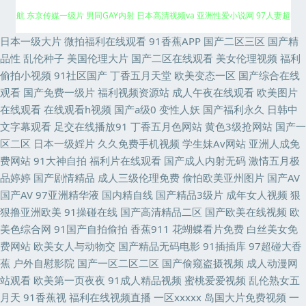
AV中文第一页 伊人综合另类 男女色色大全套 少妇精品9 亚洲韩国无码 97导
日本一级大片
微拍福利在线观看
91香蕉APP
国产二区三区
国产精
品性
乱伦种子
美国伦理大片
国产二区在线观看
美女伦理视频
福利
航 东京传媒一级片 男同GAY内射 日本高清视频va 亚洲性爱小说网 97人妻超
偷拍小视频
91社区国产
丁香五月天堂
欧美变态一区
国产综合在线
观看
国产免费一级片
福利视频资源站
成人午夜在线观看
欧美图片
碰 国产成人自拍网 欧美成人集中 午夜福利a毛片 免费人成黄页在线 亚洲色
在线观看
在线观看h视频
国产a级0
变性人妖
国产福利永久
日韩中
文字幕观看
足交在线播放91
丁香五月色网站
黄色3级抢网站
国产一
情一二区 白丝美女被胸91 九九国产精品视频 日韩欧美中 91黑科福利视频 先
区二区
日本一级婬片
久久免费手机视频
学生妹Av网站
亚洲人成免
费网站
91大神自拍
福利片在线观看
国产成人内射无码
激情五月极
锋男人av站 蜜桃视频福利 日本不卡影院 亚洲激情导航 97人妻啪啪 福利视频
品婷婷
国产剧情精品
成人三级伦理免费
偷怕欧美亚州图片
国产AV
国产AV
97亚洲精华液
国内精自线
国产精品3级片
成年女人视频
狠
成人网 另类专区色情 日韩A级视频网站 中文字幕16p 99视频国产在线 国产
狠撸亚洲欧美
91操碰在线
国产高清精品二区
国产欧美在线视频
欧
美色综合网
91国产自拍偷拍
香蕉911
花蝴蝶看片免费
白丝美女免
系列WWW 青娱乐网亚洲av 亚洲麻豆AV一区 国产一区av 老司机黄色片 日韩
费网站
欧美女人与动物交
国产精品无码电影
91插插库
97超碰大香
蕉
户外自慰影院
国产一区二区二区
国产偷窥盗摄视频
成人动漫网
三区四区 综合另类少妇图 91永久免费观看 豆花在线 国内精品一二 欧美A√
站观看
欧美第一页夜夜
91成人精品视频
蜜桃爱爱视频
乱伦熟女五
月天
91香蕉视
福利在线视频直播
一区xxxxx
岛国大片免费视频
一