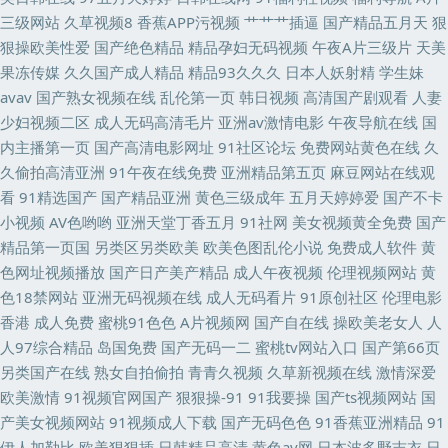
97com 另类射区 亚洲综合另类性 韩国三级香蕉网战 日本电影av 尤物视频官
三级网站
久草视频8
香蕉APP污视频
艹艹艹插逼
国产精品五月天
狠
狠操欧美性爱
国产绝色精品
精品孕妇无码视频
午夜A片三级片
天美
网 老湿机x私人69 五月天大香蕉 99青草在线视频 人妖伪娘在线播放 超碰97
果冻传媒
久久国产成人精品
精品93久久久
日本人妖射精
学生妹
avav
国产熟女视频在线
乱伦第一页
韩日视频
高清国产剧观看
人妻
在线看 91网站视频播放 久久伊人导 97AV超碰 国语对白高清露脸 ts人妖另
少妇视频二区
成人无码高清毛片
亚洲av激情电影
午夜导航在线
国
内主播第一页
国产高清电影网址
91社区论坛
免费网站黄色在线
久
类在线 日韩免费一级
久偷拍高清亚洲
91午夜在线免费
亚洲精品第五页
麻豆网站在线观
看
91精选国产
国产精品亚洲
黄色三级成年
五月天婷婷爱
国产不卡
小视频
AV色哟哟
亚洲天堂丁香五月
91社网
美女视频黄全免费
国产
精品第一页国
另类区另类欧美
欧美色图乱伦小说
免费成人软件
黄
色网址视频播放
国产日产美产精品
成人午夜视频
伦理视频网站
黄
色18禁网站
亚洲无码视频在线
成人无码看片
91原创社区
伦理电影
香港
成人免费
蜜桃91色色
A片视频网
国产自在线
操欧美老女人
人
人97综合精品
岛国免费
国产无码一二
蜜桃tv网站入口
国产第66页
另类国产在线
熟女自拍偷拍
青青久视频
久草新视频在线
激情深爱
欧美激情
91视频官网国产
狠狠操-91
91我要操
国产ts视频网站
国
产美女视频网站
91视频成人下载
国产无码色色
91香蕉亚洲精品
91
伊人加勒比
欧美狠狠插
日韩精品高清
黄色av网
日本波多野吉衣
日